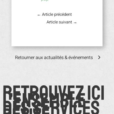
←
Article précédent
Article suivant
→
Retourner aux actualités & événements
Retrouvez ici
l’ensemble
des services