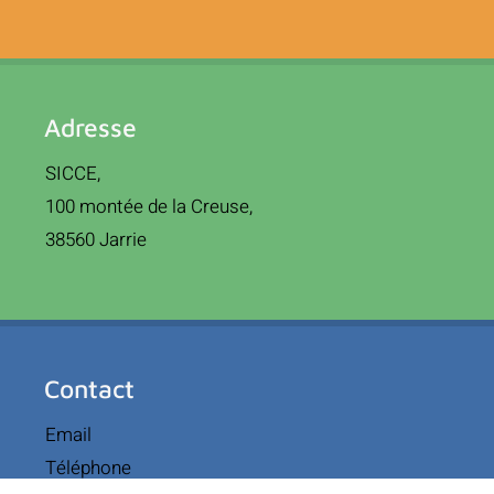
Adresse
SICCE,
100 montée de la Creuse,
38560 Jarrie
Contact
Email
Téléphone