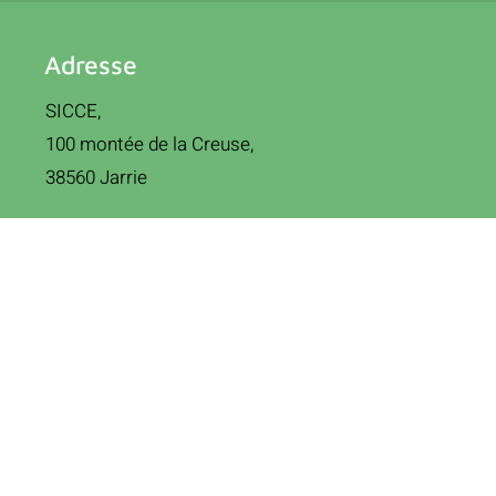
Adresse
SICCE,
100 montée de la Creuse,
38560 Jarrie
Contact
Email
Téléphone